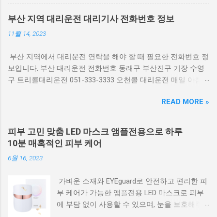
골목 맥도날드 근처 전화번호 055-263-0081 ks
마트는 오전 9시부터 오후 10시까지 영업하고
부산 지역 대리운전 대리기사 전화번호 정보
있으며, 배달접수는 오후 7시에 마감됩니다. 개
11월 14, 2023
인회생 신청자격 확인 중지 금지명령 효과 창원
사랑상품권과 온누리상품권 취급점입니다. 파
부산 지역에서 대리운전 연락을 해야 할 때 필요한 전화번호 정
트너스 활동으로 일정의 수익을 제공받습니다.
보입니다. 부산 대리운전 전화번호 동래구 부산진구 기장 수영
구 트리콜대리운전 051-333-3333 오천콜 대리운전 매일 아침
고통스러운 입냄새 고민 해결 1666-0885 부산대리운전 1666-
READ MORE »
4943 한빛대리운전 051-722-9992 부산대리 050-7465-9142 해
운대 대리운전 051-999-2284 명지대리운전 080-966-3333 남포
동대리운전 부산콜 1688-3477 광안리 대리운전 051-1688-3477
피부 고민 맞춤 LED 마스크 앰플전용으로 하루
기장대리운전 051-724-5000 동래 대리운전 1666-7434 하단 대
10분 매혹적인 피부 케어
리운전 챔피언콜 051-1666-7434 24시 부산콜대리운전 1668-
6월 16, 2023
2894 온천장 대리운전 051-929-0144 부산 지역 대리운전 전화
번호 이름 정보
가벼운 소재와 EYEguard로 안전하고 편리한 피
부 케어가 가능한 앰플전용 LED 마스크로 피부
에 부담 없이 사용할 수 있으며, 눈을 보호해주
는 EYEguard로 안전성을 확보했습니다. 경량 앰