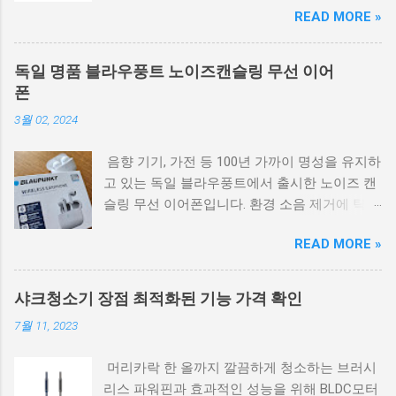
READ MORE »
플전용 LED 마스크 피부 활력 증가 모공 개선 앰
플과 함께 동시 케어 앰플전용 LED 마스크는 앰
플과 함께 사용하여 피부를 겉부터 속까지 동시
독일 명품 블라우풍트 노이즈캔슬링 무선 이어
에 케어할 수 있는 특징을 가지고 있습니다. 피
폰
부 고민을 해결하고 피부에 생기와 활력을 더해
3월 02, 2024
줍니다. LED 마스크 앰플전용 가격 확인 다양한
모드로 맞춤 케어 레드 모드 96개의 LED가 피부
음향 기기, 가전 등 100년 가까이 명성을 유지하
깊숙이 침투하여 피부 활력을 높여줍니다. 피부
고 있는 독일 블라우풍트에서 출시한 노이즈 캔
건강과 탄력 증진에 도움을 줍니다. 오렌지 모드
슬링 무선 이어폰입니다. 환경 소음 제거에 탁월
환하고 생기있는 피부 광채를 위한 모드입니다.
하며, 게임모드에서 음향 지연이 되지 않으며,
피부 톤을 개선하고 화사한 피부를 만들어줍니
READ MORE »
오픈형 이어버드로 편한 사용이 가능합니다. 노
다. 블루 모드 외부 자극에 지친 피부를 케어하
이즈 캔슬링 무선 휴대용 이어폰 블라우풍트 최
기 위한 모드입니다. 모공을 개선하고 피부를 정
신 블루투스 5.3 버전 칩셋이 탑재되어 무선 성
화해줍니다. 가벼움과 편리함 앰플전용 LED 마
샤크청소기 장점 최적화된 기능 가격 확인
능이 향상되었으며, 전력소모량이 줄어들게 되
스크는 88g로 경량으로 제작되었습니다. 또한
7월 11, 2023
어 재생시간 5시간이 가능하며 충전단자가 편리
USB형 전원 공급방식이므로 보조배터리를 이용
한 C타입으로 사용이 편리합니다. 한번 충전으
하여 어디서든 간편하게 사용할 수 있습니다. 이
머리카락 한 올까지 깔끔하게 청소하는 브러시
로 최대 5시간 지속되는 고용량 배터리로 연속
렇게 앰플전용 LED 마스크를 통해 피부 고민을
리스 파워핀과 효과적인 성능을 위해 BLDC모터
사용이 가능하며, 충전 케이스와 함께 사용할 경